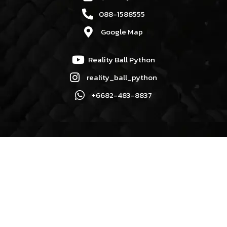
088-1588555
Google Map
Reality Ball Python
reality_ball_python
+6682-483-8837