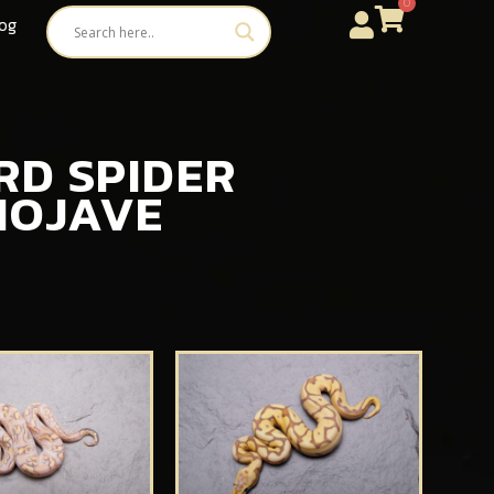
0
og
ARD SPIDER
 MOJAVE