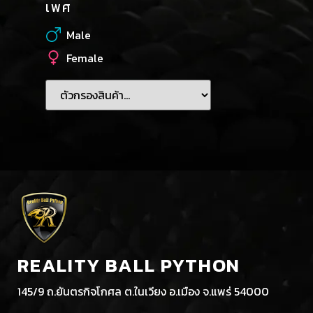
เพศ
Male
Female
REALITY BALL PYTHON
145/9 ถ.ยันตรกิจโกศล ต.ในเวียง อ.เมือง จ.แพร่ 54000