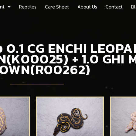
nt
Reptiles
Care Sheet
About Us
Contact
Bl
ตัว 0.1 CG ENCHI LEOP
(K00025) + 1.0 GHI
OWN(R00262)