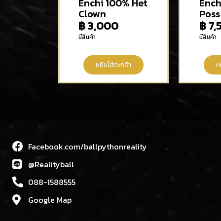
Enchi 100% Het
Ench
Clown
Poss
฿
3,000
฿
7,
มีสินค้า
มีสินค้า
หยิบใส่ตะกร้า
ห
Facebook.com/ballpythonreality
@Realityball
088-1588555
Google Map