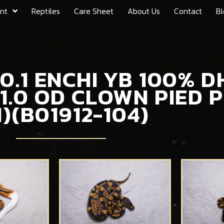
nt
Reptiles
Care Sheet
About Us
Contact
Bl
6 0.1 ENCHI YB 100%
 1.0 OD CLOWN PIED 
I)(B01912-104)