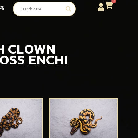
0
og
 DH CLOWN
POSS ENCHI