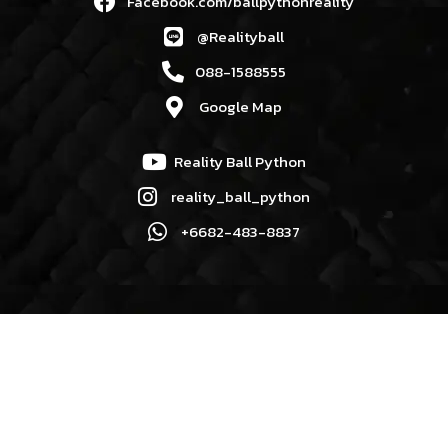
Facebook.com/ballpythonreality
@Realityball
088-1588555
Google Map
Reality Ball Python
reality_ball_python
+6682-483-8837