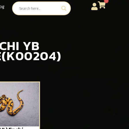
0
og
NCHI YB
PE(K00204)