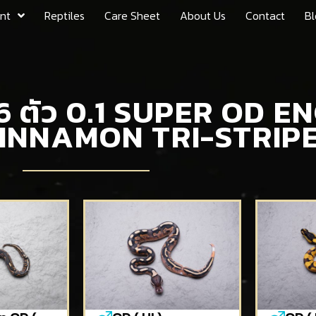
nt
Reptiles
Care Sheet
About Us
Contact
Bl
 6 ตัว 0.1 SUPER OD E
0 CINNAMON TRI-STRI