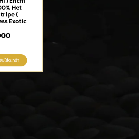
HI ) Enchi
00% Het
tripe (
ess Exotic
000
ยิบใส่ตะกร้า