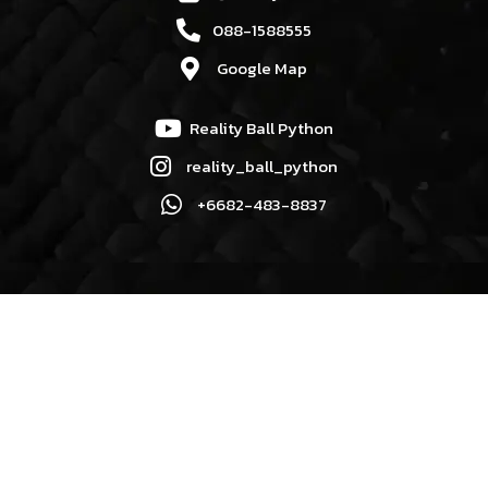
088-1588555
Google Map
Reality Ball Python
reality_ball_python
+6682-483-8837