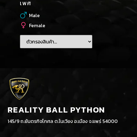
เพศ
Male
Female
REALITY BALL PYTHON
145/9 ถ.ยันตรกิจโกศล ต.ในเวียง อ.เมือง จ.แพร่ 54000