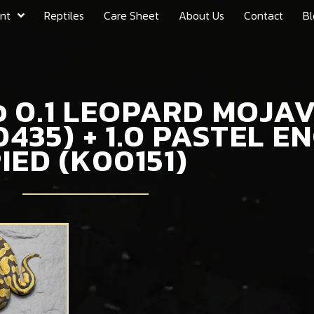
nt
Reptiles
Care Sheet
About Us
Contact
Bl
ตัว 0.1 LEOPARD MOJ
435) + 1.0 PASTEL E
IED (K00151)