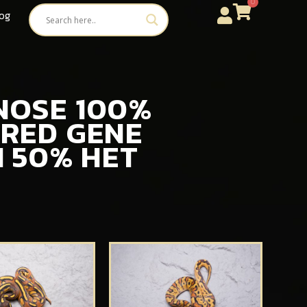
0
og
TNOSE 100%
 RED GENE
 50% HET