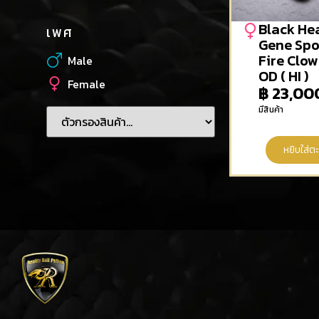
Black He
เพศ
Gene Sp
Fire Clo
Male
OD ( HI )
Female
฿
23,00
มีสินค้า
หยิบใส่ตะ