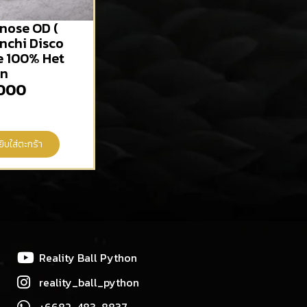
nose OD (
Enchi Disco
re 100% Het
wn
000
ยิบใส่ตะกร้า
Reality Ball Python
reality_ball_python
+6682-483-8837