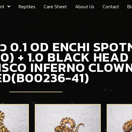
nt
Reptiles
Care Sheet
About Us
Contact
Bl
ตัว 0.1 OD ENCHI SPO
0) + 1.0 BLACK HEAD
ISCO INFERNO CLOWN
ED(B00236-41)