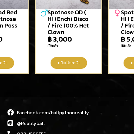
ad Red
Spotnose OD (
Spot
otnose
HI ) Enchi Disco
HI ) 
wn Poss
/ Fire 100% Het
/ Fi
Clown
Clo
0
฿
3,000
฿
5,
มีสินค้า
มีสินค้า
กร้า
หยิบใส่ตะกร้า
ห
Facebook.com/ballpythonreality
@Realityball
088-1588555