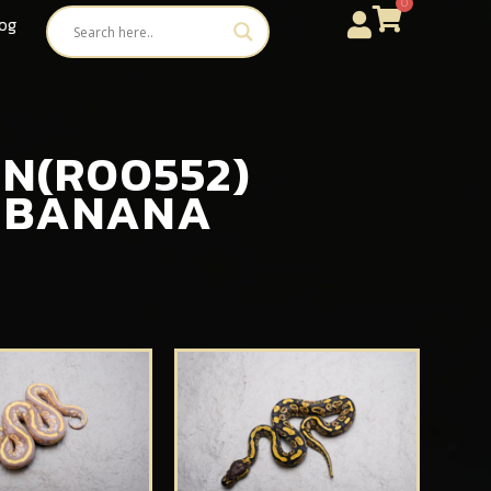
0
og
OWN(R00552)
B BANANA