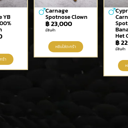
Carnage
Cypr
e YB
Spotnose Clown
Car
100%
฿
23,000
Spot
n
Ban
มีสินค้า
0
Het 
฿
22
หยิบใส่ตะกร้า
มีสินค้า
กร้า
ห