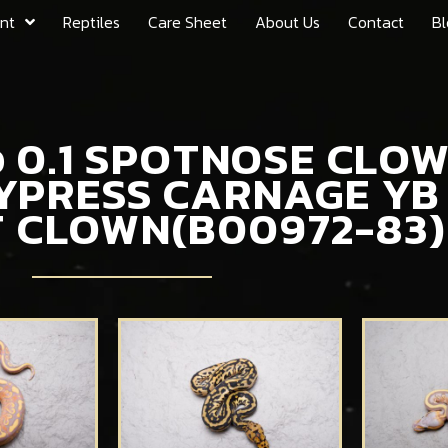
nt
Reptiles
Care Sheet
About Us
Contact
Bl
ตัว 0.1 SPOTNOSE CL
 CYPRESS CARNAGE Y
T CLOWN(B00972-83)