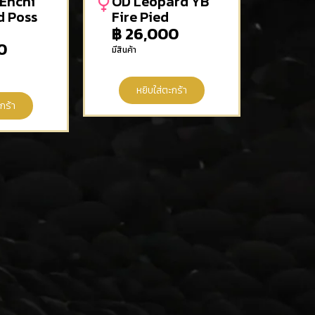
 Enchi
OD Leopard YB
d Poss
Fire Pied
฿
26,000
0
มีสินค้า
หยิบใส่ตะกร้า
กร้า