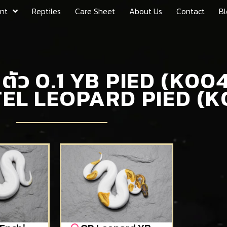
nt
Reptiles
Care Sheet
About Us
Contact
Bl
 ตัว 0.1 YB PIED (K004
TEL LEOPARD PIED (K