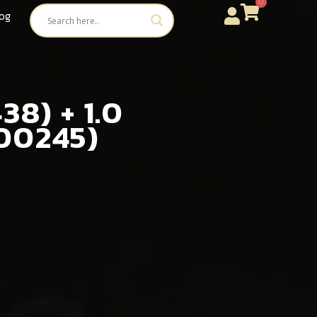
0
og
38) + 1.0
00245)