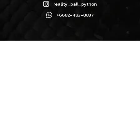
reality_ball_python
+6682-483-8837