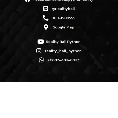
@Realityball
088-1588555
Google Map
Reality Ball Python
reality_ball_python
+6682-483-8837