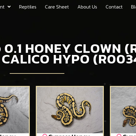
nt
Reptiles
Care Sheet
About Us
Contact
Bl
ตัว 0.1 HONEY CLOWN 
S CALICO HYPO (R003