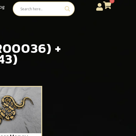
0
og
(R00036) +
43)