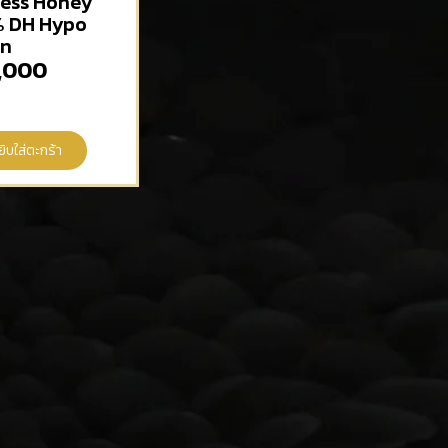
ess Honey
 DH Hypo
wn
,000
ยิบใส่ตะกร้า