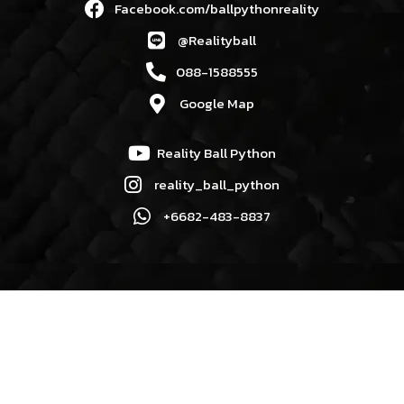
Facebook.com/ballpythonreality
@Realityball
088-1588555
Google Map
Reality Ball Python
reality_ball_python
+6682-483-8837