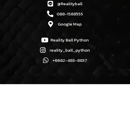
@Realityball
088-1588555
Google Map
Reality Ball Python
reality_ball_python
+6682-483-8837