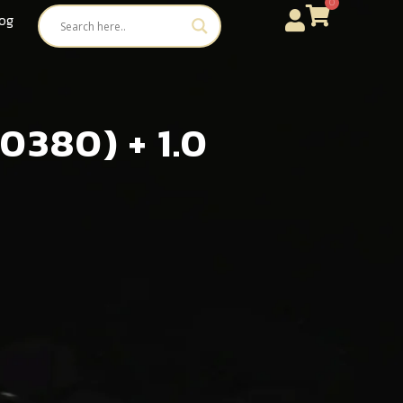
0
og
0380) + 1.0