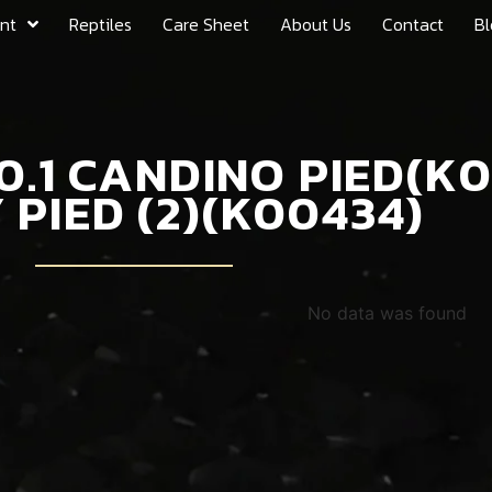
nt
Reptiles
Care Sheet
About Us
Contact
Bl
ว 0.1 CANDINO PIED(K0
 PIED (2)(K00434)
No data was found