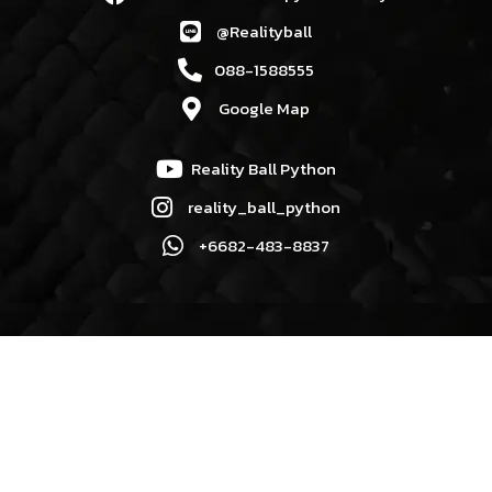
@Realityball
088-1588555
Google Map
Reality Ball Python
reality_ball_python
+6682-483-8837