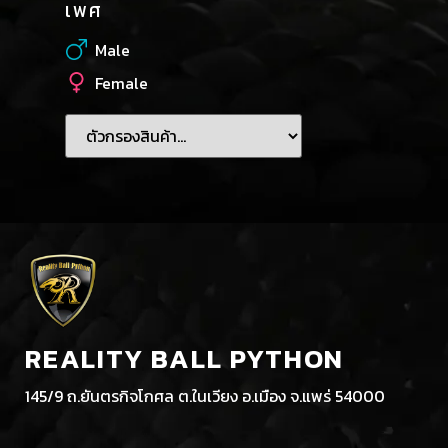
เพศ
Male
Female
REALITY BALL PYTHON
145/9 ถ.ยันตรกิจโกศล ต.ในเวียง อ.เมือง จ.แพร่ 54000