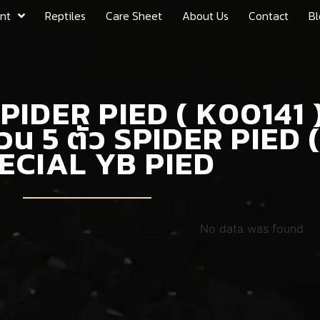
nt
Reptiles
Care Sheet
About Us
Contact
Bl
SPIDER PIED ( K00141 
น 5 ตัว SPIDER PIED (
ECIAL YB PIED
No data was found