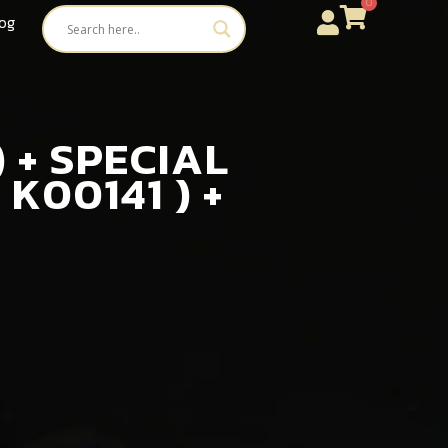
0
og
) + SPECIAL
 K00141 ) +