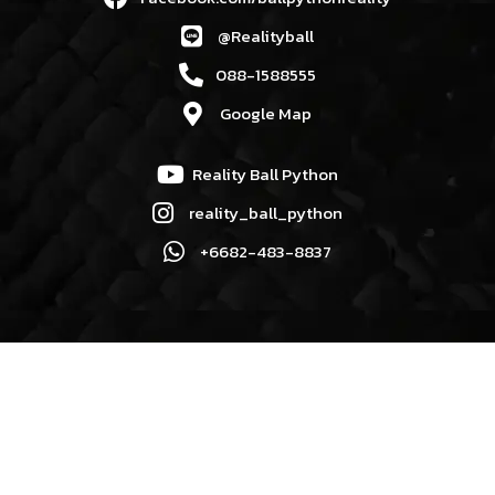
@Realityball
088-1588555
Google Map
Reality Ball Python
reality_ball_python
+6682-483-8837