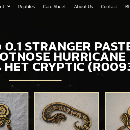
nt
Reptiles
Care Sheet
About Us
Contact
Bl
ัว 0.1 STRANGER PAS
SPOTNOSE HURRICANE
 HET CRYPTIC (R009