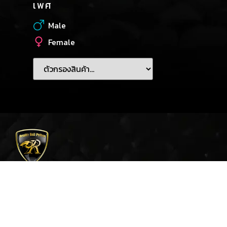
เพศ
Male
Female
REALITY BALL PYTHON
145/9 ถ.ยันตรกิจโกศล ต.ในเวียง อ.เมือง จ.แพร่ 54000