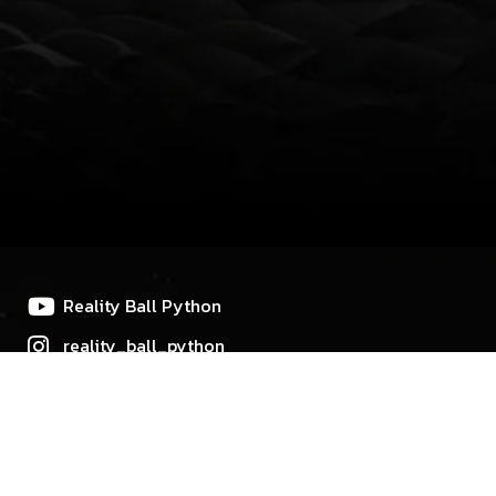
Reality Ball Python
reality_ball_python
+6682-483-8837