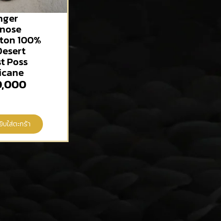
nger
nose
ton 100%
Desert
t Poss
icane
,000
ยิบใส่ตะกร้า