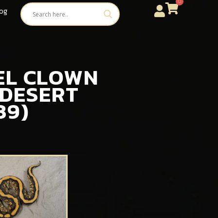
0
og
TEL CLOWN
 DESERT
39)