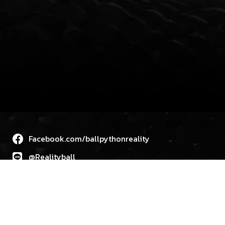
Facebook.com/ballpythonreality
@Realityball
088-1588555
Google Map