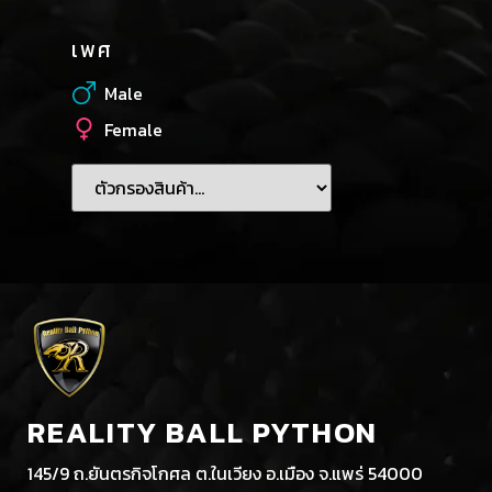
เพศ
Male
Female
REALITY BALL PYTHON
145/9 ถ.ยันตรกิจโกศล ต.ในเวียง อ.เมือง จ.แพร่ 54000