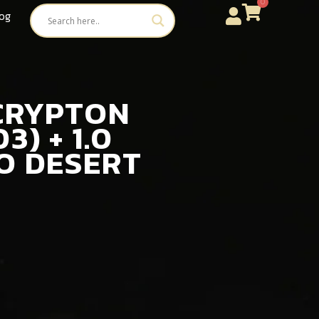
0
og
 CRYPTON
) + 1.0
O DESERT