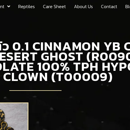
nt
Reptiles
Care Sheet
About Us
Contact
Bl
ตัว 0.1 CINNAMON YB
ESERT GHOST (R00903
LATE 100% TPH HYP
 CLOWN (T00009)