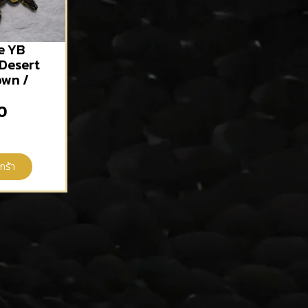
e YB
Desert
own /
0
กร้า