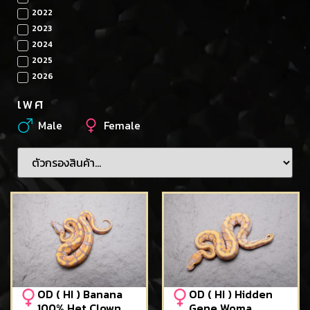
2022
2023
2024
2025
2026
เพศ
Male
Female
OD ( HI ) Banana
OD ( HI ) Hidden
100% Het Clown
Gene Woma