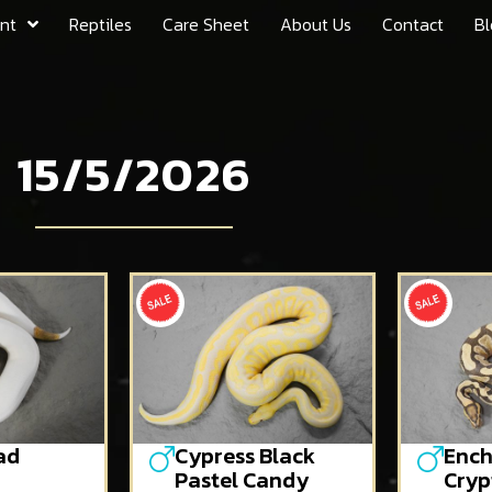
nt
Reptiles
Care Sheet
About Us
Contact
Bl
15/5/2026
ad
Cypress Black
Ench
Pastel Candy
Cryp