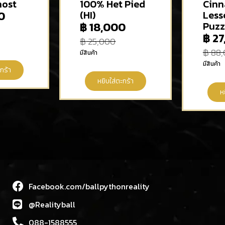
host
100% Het Pied
Cin
0
(HI)
Less
฿
18,000
Puzz
฿
27
฿
25,000
฿
88,
มีสินค้า
มีสินค้า
กร้า
หยิบใส่ตะกร้า
ห
Facebook.com/ballpythonreality
@Realityball
088-1588555