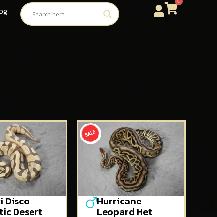
0
og
i Disco
Hurricane
tic Desert
Leopard Het