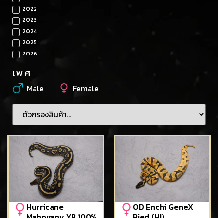
2022
2023
2024
2025
2026
เพศ
Male
Female
Hurricane
OD Enchi GeneX
Mahogany YB 100%
Pied (HI)