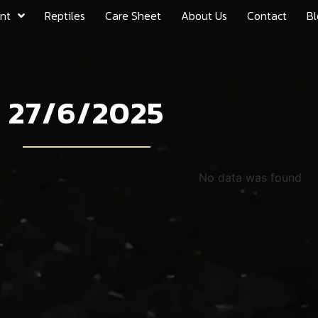
nt
Reptiles
Care Sheet
About Us
Contact
Bl
27/6/2025
No data was found