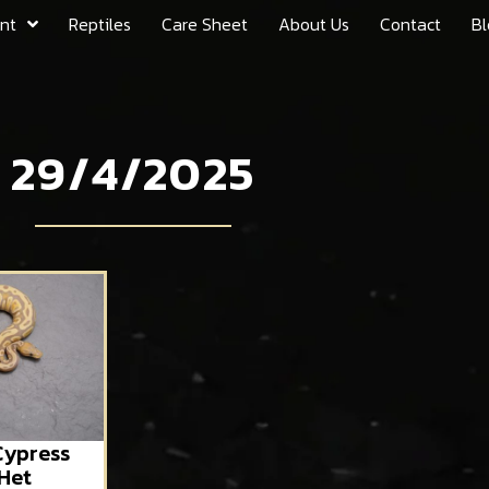
nt
Reptiles
Care Sheet
About Us
Contact
Bl
29/4/2025
Cypress
Het