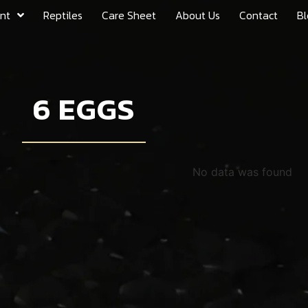
nt
Reptiles
Care Sheet
About Us
Contact
Bl
6 EGGS
No data was found