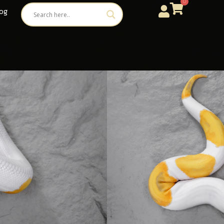
0
og
Pied 100% Het Lavender Poss OD