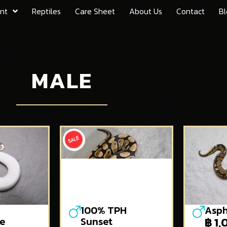
nt
Reptiles
Care Sheet
About Us
Contact
Bl
MALE
100% TPH
Asph
e
Sunset
฿
1,