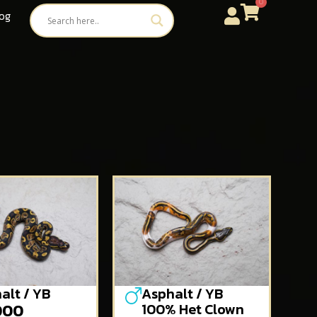
0
og
alt / YB
Asphalt / YB
000
100% Het Clown