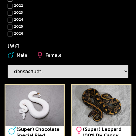
2022
2023
2024
2025
2026
เพศ
Male
Female
(Super) Chocolate
(Super) Leopard
Special Pied
100% DH Candy